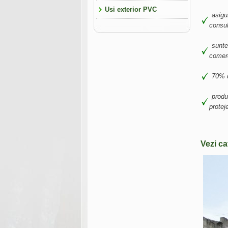
Usi exterior PVC
asig
consul
sunte
comerc
70% d
produ
prote
Vezi ca