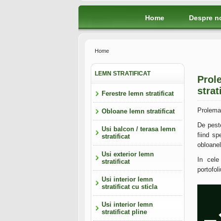
Home
Despre n
Home
LEMN STRATIFICAT
Prole
strat
Ferestre lemn stratificat
Prolemat
Obloane lemn stratificat
De pest
Usi balcon / terasa lemn
fiind sp
stratificat
obloanel
Usi exterior lemn
In cele
stratificat
portofoli
Usi interior lemn
stratificat cu sticla
Usi interior lemn
stratificat pline