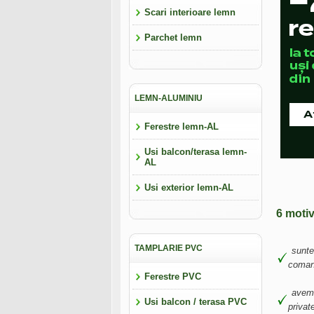
Scari interioare lemn
Parchet lemn
LEMN-ALUMINIU
Ferestre lemn-AL
Usi balcon/terasa lemn-
AL
Usi exterior lemn-AL
6 moti
TAMPLARIE PVC
sunte
comand
Ferestre PVC
avem 
Usi balcon / terasa PVC
privat