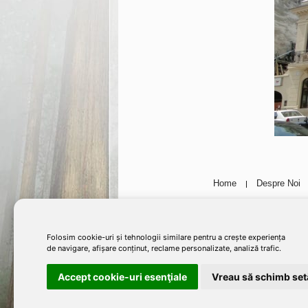
Home
Despre Noi
|
Folosim cookie-uri și tehnologii similare pentru a crește experiența
©2011 - 2026 PROLEMATEX PRODCOM SRL RO9235728. P
de navigare, afișare conținut, reclame personalizate, analiză trafic.
site si/sau a insemnelor marcii in vederea utilizar
Accept cookie-uri esenţiale
Vreau să schimb setă