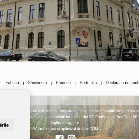
Fabrica
Showroom
Produse
Portofoliu
Declaratia de confi
|
|
|
|
|
rolematex® este marca inregistrata. Orice utilizare, modificare partiala sau i
ii in scopuri publicitare si/sau comerciale fara accordul SC Prolematex ProdCom SRL
legilor in vigoare.
rile
Website creat si optimizat de
LiveCOM