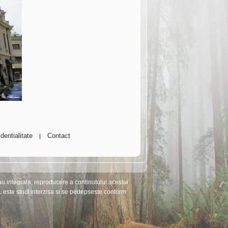
dentialitate
Contact
|
ntegrala, reproducere a continutului acestui
 este strict interzisa si se pedepseste conform