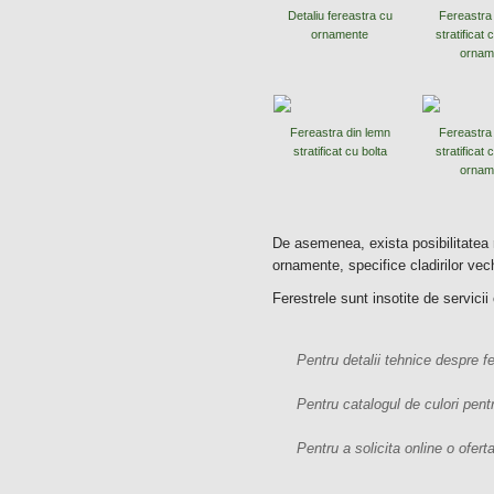
Detaliu fereastra cu
Fereastra
ornamente
stratificat 
ornam
Fereastra din lemn
Fereastra
stratificat cu bolta
stratificat 
ornam
De asemenea, exista posibilitatea re
ornamente, specifice cladirilor vechi
Ferestrele sunt insotite de servici
Pentru detalii tehnice despre fe
Pentru catalogul de culori pent
Pentru a solicita online o ofer