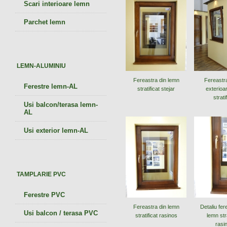
Scari interioare lemn
Parchet lemn
LEMN-ALUMINIU
Fereastra din lemn
Fereastra
Ferestre lemn-AL
stratificat stejar
exterioa
strati
Usi balcon/terasa lemn-
AL
Usi exterior lemn-AL
TAMPLARIE PVC
Ferestre PVC
Fereastra din lemn
Detaliu fer
Usi balcon / terasa PVC
stratificat rasinos
lemn stra
rasi