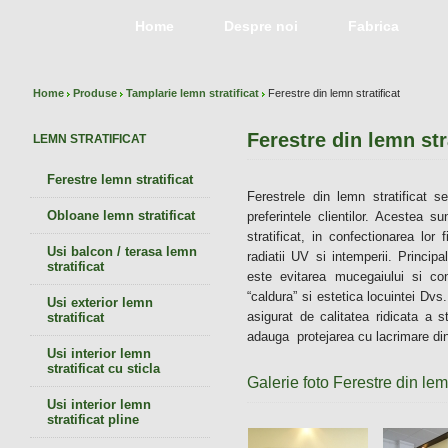
Home
Despre noi
Fabrica
Home
Produse
Tamplarie lemn stratificat
Ferestre din lemn stratificat
Ferestre din lemn str
LEMN STRATIFICAT
Ferestre lemn stratificat
Ferestrele din lemn stratificat 
Obloane lemn stratificat
preferintele clientilor. Acestea s
stratificat, in confectionarea lor 
Usi balcon / terasa lemn
radiatii UV si intemperii. Principal
stratificat
este evitarea mucegaiului si co
“caldura” si estetica locuintei Dvs.
Usi exterior lemn
asigurat de calitatea ridicata a s
stratificat
adauga protejarea cu lacrimare din
Usi interior lemn
stratificat cu sticla
Galerie foto Ferestre din lemn
Usi interior lemn
stratificat pline