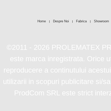
Home
Despre Noi
Fabrica
Showroom
|
|
|
©2011 - 2026 PROLEMATEX P
este marca inregistrata. Orice ut
reproducere a continutului acestui
utilizarii in scopuri publicitare s
ProdCom SRL este strict interz